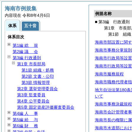
海南市例規集
例規名称
内容現在 令和8年4月6日
■ 第3編 行政通則
体系
五十音
第1章 市長部
第1節 組織
体系目次
海南市部設置に関す
第1編
総
規
海南市事務分掌規則
第2編
議
会
第3編 行政通則
海南市行政局等設置
第1章 市長部局
海南市行政局等設置
第1節 組織・処務
海南市服務規程
第2節 文書・公印
海南市職務代理者指
第3節 情報管理
第2章 選挙管理委員会
地方自治法第180
第3章 監査委員
いて
第4章 公平委員会
海南市事務決裁規程
第5章 固定資産評価審査委員会
海南市会計管理者事
第4編
人
事
第5編
給
与
海南市長の権限に属
第6編
財
務
海南市水道部におけ