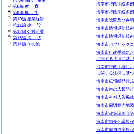
第7編 住民・生活
海南市行政手続条例
第8編
教
育
海南市行政手続条例
第9編
厚
生
第10編 産業経済
海南市聴聞及び弁明
第11編
建
設
海南市情報通信技術
第12編 公営企業
海南市情報通信技術
第13編
消
防
第14編 その他
海南市パブリックコ
海南市行政手続にお
に関する法律に基づ
海南市行政手続にお
に関する法律に基づ
海南市広報紙発行規
海南市声の広報発行
海南市有料広告掲載
海南市周辺案内地図
海南市政策調整会議
海南市部長会議規程
海南市職員提案規程