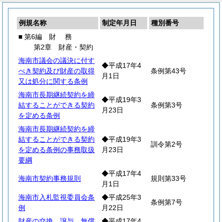
例規名称
制定年月日
種別番号
■ 第6編
財
務
第2章 財産・契約
海南市議会の議決に付す
◆平成17年4
べき契約及び財産の取得
条例第43号
月1日
又は処分に関する条例
海南市長期継続契約を締
◆平成19年3
結することができる契約
条例第3号
月23日
を定める条例
海南市長期継続契約を締
結することができる契約
◆平成19年3
訓令第2号
を定める条例の事務取扱
月23日
要綱
◆平成17年4
海南市契約事務規則
規則第33号
月1日
海南市入札監視委員会条
◆平成25年3
条例第7号
例
月22日
財産の交換、譲与、無償
◆平成17年4