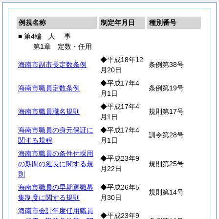
例規名称
制定年月日
種別番号
■ 第4編
人
事
第1章 定数・任用
◆平成18年12
海南市副市長定数条例
条例第38号
月20日
◆平成17年4
海南市職員定数条例
条例第19号
月1日
◆平成17年4
海南市職員職名規則
規則第17号
月1日
海南市職員の身元保証に
◆平成17年4
訓令第28号
関する規程
月1日
海南市職員の条件付採用
◆平成23年9
の期間の延長に関する規
規則第25号
月22日
則
海南市職員の早期退職募
◆平成26年5
規則第14号
集制度に関する規則
月30日
海南市会計年度任用職員
◆平成23年9