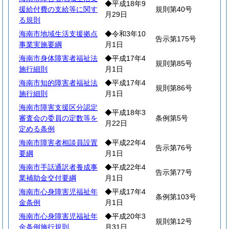
◆平成18年9
援給付費の支給等に関す
規則第40号
月29日
る規則
海南市地域生活支援拠点
◆令和3年10
告示第175号
事業実施要綱
月1日
海南市身体障害者福祉法
◆平成17年4
規則第85号
施行細則
月1日
海南市知的障害者福祉法
◆平成17年4
規則第86号
施行細則
月1日
海南市障害支援区分認定
◆平成18年3
審査会の委員の定数等を
条例第5号
月22日
定める条例
海南市障害者相談員設置
◆平成22年4
告示第76号
要綱
月1日
海南市手話通訳者養成事
◆平成22年4
告示第77号
業補助金交付要綱
月1日
海南市心身障害児福祉年
◆平成17年4
条例第103号
金条例
月1日
海南市心身障害児福祉年
◆平成20年3
規則第12号
金条例施行規則
月31日