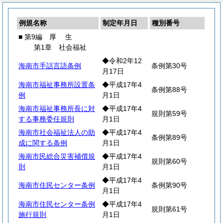
例規名称
制定年月日
種別番号
■ 第9編
厚
生
第1章 社会福祉
◆令和2年12
海南市手話言語条例
条例第30号
月17日
海南市福祉事務所設置条
◆平成17年4
条例第88号
例
月1日
海南市福祉事務所長に対
◆平成17年4
規則第59号
する事務委任規則
月1日
海南市社会福祉法人の助
◆平成17年4
条例第89号
成に関する条例
月1日
海南市民総合災害補償規
◆平成17年4
規則第60号
則
月1日
◆平成17年4
海南市住民センター条例
条例第90号
月1日
海南市住民センター条例
◆平成17年4
規則第61号
施行規則
月1日