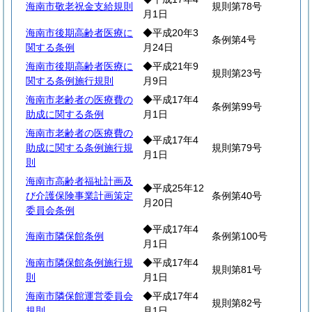
海南市敬老祝金支給規則
規則第78号
月1日
海南市後期高齢者医療に
◆平成20年3
条例第4号
関する条例
月24日
海南市後期高齢者医療に
◆平成21年9
規則第23号
関する条例施行規則
月9日
海南市老齢者の医療費の
◆平成17年4
条例第99号
助成に関する条例
月1日
海南市老齢者の医療費の
◆平成17年4
助成に関する条例施行規
規則第79号
月1日
則
海南市高齢者福祉計画及
◆平成25年12
び介護保険事業計画策定
条例第40号
月20日
委員会条例
◆平成17年4
海南市隣保館条例
条例第100号
月1日
海南市隣保館条例施行規
◆平成17年4
規則第81号
則
月1日
海南市隣保館運営委員会
◆平成17年4
規則第82号
規則
月1日