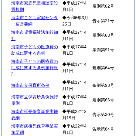
海南市家庭児童相談室設
◆平成17年4
規則第62号
置規則
月1日
海南市こども家庭センタ
◆令和6年3月
告示第21号
ー運営要綱
25日
海南市児童福祉法施行細
◆平成17年4
規則第63号
則
月1日
海南市子どもの医療費の
◆平成17年4
条例第91号
助成に関する条例
月1日
海南市子どもの医療費の
◆平成17年4
助成に関する条例施行規
規則第64号
月1日
則
◆平成17年4
海南市立保育所条例
条例第93号
月1日
海南市立保育所条例施行
◆平成17年4
規則第66号
規則
月1日
海南市延長保育事業実施
◆平成22年2
告示第30号
要綱
月19日
海南市病後児保育事業実
◆平成22年4
告示第84号
施要綱
月1日