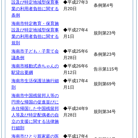
設及び特定地域型保育事
◆平成27年3
条例第4号
業の利用者負担に関する
月20日
条例
海南市特定教育・保育施
設及び特定地域型保育事
◆平成27年4
規則第23号
業の利用者負担に関する
月1日
規則
海南市子ども・子育て会
◆平成25年6
条例第23号
議条例
月28日
海南市移動式赤ちゃんの
◆平成26年6
告示第115号
駅貸出要綱
月12日
海南市生活保護法施行細
◆平成17年4
規則第69号
則
月1日
海南市中国残留邦人等の
円滑な帰国の促進並びに
永住帰国した中国残留邦
◆平成24年9
規則第34号
人等及び特定配偶者の自
月28日
立の支援に関する法律施
行細則
海南市ひとり親家庭の医
◆平成17年4