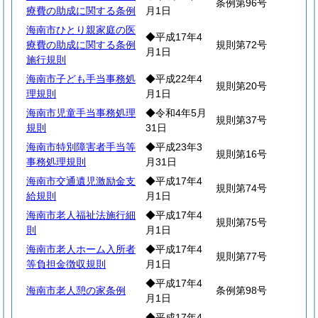
条例第96号
療費の助成に関する条例
月1日
海南市ひとり親家庭の医
◆平成17年4
療費の助成に関する条例
規則第72号
月1日
施行規則
海南市子ども手当事務処
◆平成22年4
規則第20号
理規則
月1日
海南市児童手当事務処理
◆令和4年5月
規則第37号
規則
31日
海南市特別障害者手当等
◆平成23年3
規則第16号
事務処理規則
月31日
海南市交通遺児激励金支
◆平成17年4
規則第74号
給規則
月1日
海南市老人福祉法施行細
◆平成17年4
規則第75号
則
月1日
海南市老人ホーム入所者
◆平成17年4
規則第77号
等負担金徴収規則
月1日
◆平成17年4
海南市老人憩の家条例
条例第98号
月1日
◆平成17年4