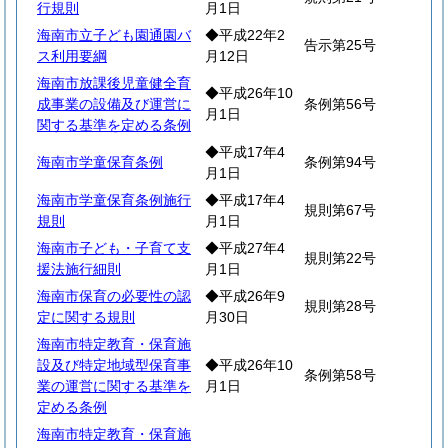
行規則
月1日
海南市立子ども園通園バ
◆平成22年2
告示第25号
ス利用要綱
月12日
海南市放課後児童健全育
◆平成26年10
成事業の設備及び運営に
条例第56号
月1日
関する基準を定める条例
◆平成17年4
海南市学童保育条例
条例第94号
月1日
海南市学童保育条例施行
◆平成17年4
規則第67号
規則
月1日
海南市子ども・子育て支
◆平成27年4
規則第22号
援法施行細則
月1日
海南市保育の必要性の認
◆平成26年9
規則第28号
定に関する規則
月30日
海南市特定教育・保育施
設及び特定地域型保育事
◆平成26年10
条例第58号
業の運営に関する基準を
月1日
定める条例
海南市特定教育・保育施