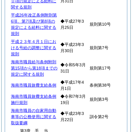
０項の規定による給料に
月31日
関する規則
平成26年改正条例附則第
6項、第7項及び第8項の
◆平成27年3
規則第10号
規定による給料に関する
月25日
規則
平成２３年４月１日にお
◆平成23年3
ける号給の調整に関する
規則第7号
月30日
規則
海南市職員給与条例附則
◆令和5年3月
第15項から第18項までの
規則第17号
31日
規定に関する規則
◆平成17年4
海南市職員旅費支給条例
条例第38号
月1日
海南市職員旅費支給条例
◆令和7年3月
規則第3号
施行規則
19日
海南市職員の自家用自動
◆平成23年3
車等の公務使用に関する
訓令第2号
月22日
取扱要綱
第3章
手
当