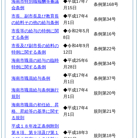
海南市特別職報酬等審議
◆平成17年7
条例第168号
会条例
月15日
市長、副市長及び教育長
◆平成17年4
条例第34号
の給料その他の給与条例
月1日
市長等の給与の特例に関
◆令和2年5月
条例第16号
する条例
8日
市長及び副市長の給料の
◆令和4年9月
条例第22号
特例に関する条例
12日
海南市職員の給与の臨時
◆平成25年6
条例第34号
特例に関する条例
月28日
◆平成17年4
海南市職員給与条例
条例第37号
月1日
海南市職員給与条例施行
◆平成17年4
規則第20号
規則
月1日
海南市職員の初任給、昇
◆平成17年4
格、昇給等の基準に関す
規則第21号
月1日
る規則
平成１８年改正条例附則
第８項、第９項及び第１
◆平成18年3
規則第18号