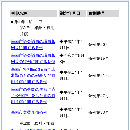
例規名称
制定年月日
種別番号
■ 第5編
給
与
第1章 報酬・費用
弁償
海南市議会議員の議員報
◆平成17年4
条例第30号
酬等に関する条例
月1日
海南市議会議員の議員報
◆令和2年5月
条例第15号
酬等の特例に関する条例
8日
海南市特別職の職員で非
◆平成17年4
常勤のものの報酬及び費
条例第31号
月1日
用弁償に関する条例
海南市の機関の依頼に応
◆平成17年4
じ公務旅行をした者の費
条例第32号
月1日
用弁償に関する条例
◆平成17年4
海南市実費弁償条例
条例第33号
月1日
第2章 給料・旅費