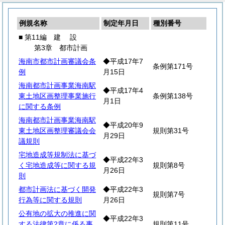
例規名称
制定年月日
種別番号
■ 第11編
建
設
第3章 都市計画
海南市都市計画審議会条
◆平成17年7
条例第171号
例
月15日
海南都市計画事業海南駅
◆平成17年4
東土地区画整理事業施行
条例第138号
月1日
に関する条例
海南都市計画事業海南駅
◆平成20年9
東土地区画整理審議会会
規則第31号
月29日
議規則
宅地造成等規制法に基づ
◆平成22年3
く宅地造成等に関する規
規則第8号
月26日
則
都市計画法に基づく開発
◆平成22年3
規則第7号
行為等に関する規則
月26日
公有地の拡大の推進に関
◆平成22年3
する法律第2章に係る事
規則第11号