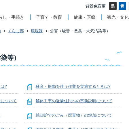
背景色変更
らし・手続き
子育て・教育
健康・医療
観光・文化
内
くらし部
環境課
公害（騒音・悪臭・大気汚染等）
汚染等）
は?
騒音・振動を伴う作業を実施するときは?
談について
解体工事の近隣住民への事前説明について
て
焼却炉でのごみ（廃棄物）の焼却について