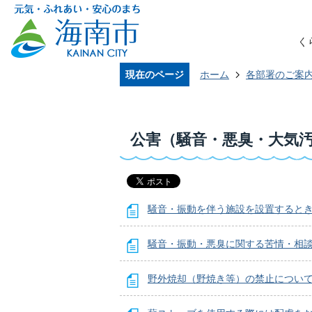
く
現在のページ
ホーム
各部署のご案
公害（騒音・悪臭・大気
騒音・振動を伴う施設を設置するとき
騒音・振動・悪臭に関する苦情・相
野外焼却（野焼き等）の禁止につい