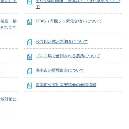
お願いしま
塗料や油の廃液、農薬などで川や海を汚さない
で
の製造・輸
PFAS（有機フッ素化合物）について
止されます
公共用水域水質調査について
ゴルフ場で使用される農薬について
て
海南市の環境白書について
海南市公害対策審議会の会議情報
飛散対策に